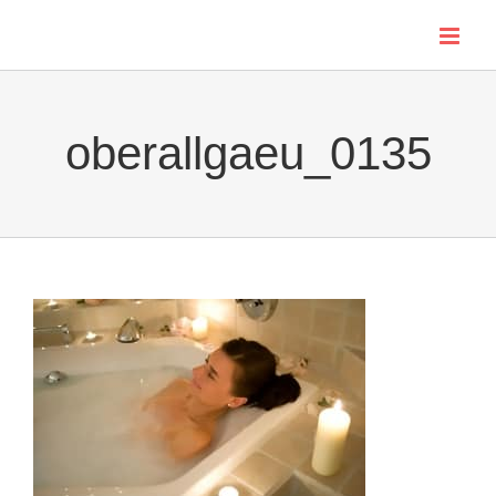
Skip
to
content
oberallgaeu_0135