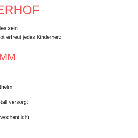
LERHOF
ies sein
ot erfreut jedes Kinderherz
AMM
ithelm
all versorgt
 wöchentlich)