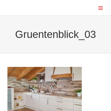
Skip
to
content
Gruentenblick_03