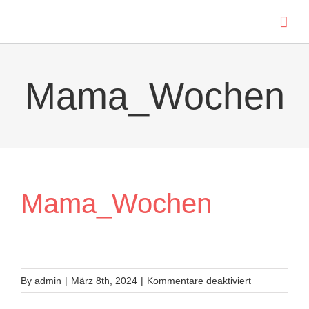
Skip
to
content
Mama_Wochen
Mama_Wochen
für
By
admin
|
März 8th, 2024
|
Kommentare deaktiviert
Mama_Woch